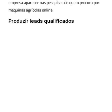
empresa aparecer nas pesquisas de quem procura por
máquinas agrícolas online.
Produzir leads qualificados
Ao ter uma presença digital bem estruturada, você pode
atrair clientes potenciais que já demonstraram
interesse pelos produtos que você vende. Como sua
equipe já estará lidando com compradores mais
propensos a fechar negócio, isso torna o processo de
vendas mais eficiente.
Experiência multicanal
O uso da internet permite que os clientes tenham uma
experiência de compra integrada em que podem
começar sua pesquisa online, se comunicar com os
vendedores por meio de chat ou WhatsApp e até