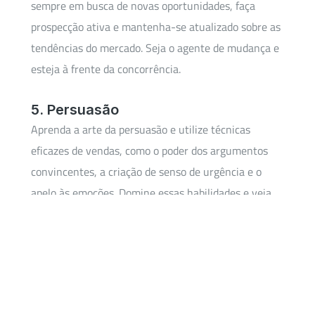
sempre em busca de novas oportunidades, faça
prospecção ativa e mantenha-se atualizado sobre as
tendências do mercado. Seja o agente de mudança e
esteja à frente da concorrência.
5. Persuasão
Aprenda a arte da persuasão e utilize técnicas
eficazes de vendas, como o poder dos argumentos
convincentes, a criação de senso de urgência e o
apelo às emoções. Domine essas habilidades e veja
suas taxas de conversão decolarem.
6. Acompanhamento
Analise seus resultados regularmente e faça ajustes
quando necessário. Acompanhe suas métricas de