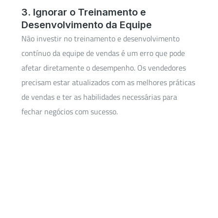
3. Ignorar o Treinamento e
Desenvolvimento da Equipe
Não investir no treinamento e desenvolvimento
contínuo da equipe de vendas é um erro que pode
afetar diretamente o desempenho. Os vendedores
precisam estar atualizados com as melhores práticas
de vendas e ter as habilidades necessárias para
fechar negócios com sucesso.
4. Não Acompanhar Métricas de
Desempenho
A falta de acompanhamento de métricas de
desempenho é um erro crítico. Gestores de vendas
devem monitorar de perto indicadores-chave, como
taxa de conversão, ticket médio e ciclo de vendas,
para identificar áreas de melhoria e tomar decisões