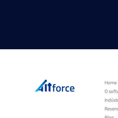
Home
O soft
Indúst
Reven
Blog