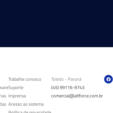
F
Trabalhe conosco
Toledo - Paraná
a
c
ware
Suporte
(45) 99116-9743
e
b
rias
Imprensa
comercial@altforce.com.br
o
o
das
Acesso ao sistema
k
Política de privacidade