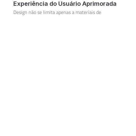
Experiência do Usuário Aprimorada
Design não se limita apenas a materiais de
marketing, mas também à experiência do usuário.
Um site bem projetado, intuitivo e agradável de usar
cria uma experiência positiva para os visitantes. Isso
aumenta a probabilidade deles explorarem mais,
permanecerem mais tempo e, finalmente, realizarem
ações desejadas, como fazer uma compra ou se
inscrever em uma newsletter.
O design desempenha um papel crucial na
construção e no fortalecimento da sua marca.
Ele vai além da estética e alcança a essência da sua
empresa, transmitindo valores, emoções e
diferenciação. Uma estratégia de design eficaz pode