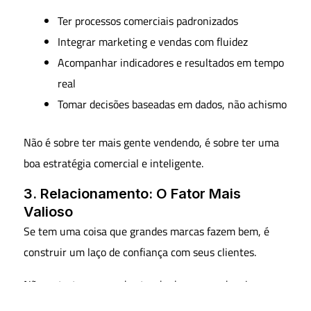
Ter processos comerciais padronizados
Integrar marketing e vendas com fluidez
Acompanhar indicadores e resultados em tempo
real
Tomar decisões baseadas em dados, não achismo
Não é sobre ter mais gente vendendo, é sobre ter uma
boa estratégia comercial e inteligente.
3. Relacionamento: O Fator Mais
Valioso
Se tem uma coisa que grandes marcas fazem bem, é
construir um laço de confiança com seus clientes.
Não se trata apenas de atender bem, mas de criar uma
relação verdadeira com o seu cliente, entendo sua