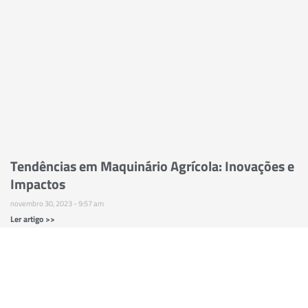
Tendências em Maquinário Agrícola: Inovações e
Impactos
novembro 30, 2023
9:57 am
Ler artigo >>
1
2
3
4